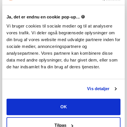
service and not least immediate delivery,
the question should really be... why not?
Ja, det er endnu en cookie pop-up... 🍪
Vi bruger cookies til sociale medier og til at analysere
Information
vores trafik. Vi deler også begrænsede oplysninger om
din brug af vores website med udvalgte partnere inden for
Terms and conditions
sociale medier, annonceringspartnere og
Payment methods
Privacy and cookies
analysepartnere. Vores partnere kan kombinere disse
About Playgames
data med andre oplysninger, du har givet dem, eller som
Customer service
de har indsamlet fra din brug af deres tjenester.
Contact us
Help & guides
Delivery of products
Vis detaljer
Categories
Steam CD key download
OK
Origin CD key download
Uplay CD key download
Battle.net Cd key download
Tilpas