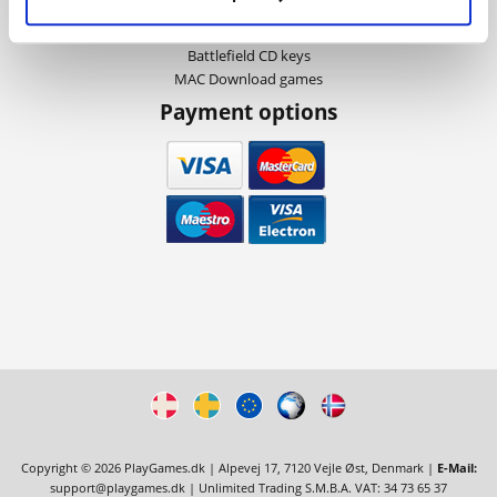
Call Of Duty CD keys
The Sims CD keys
Battlefield CD keys
MAC Download games
Payment options
Copyright © 2026 PlayGames.dk | Alpevej 17, 7120 Vejle Øst, Denmark |
E-Mail:
support@playgames.dk
| Unlimited Trading S.M.B.A. VAT: 34 73 65 37